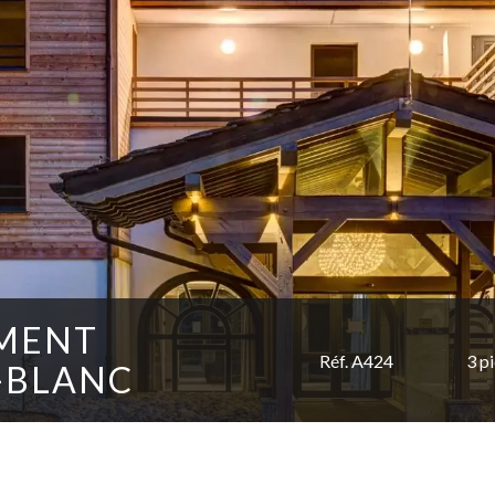
MENT
Réf. A424
3 p
-BLANC