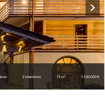
ièces
2 chambres
71 m²
1 100 000 €