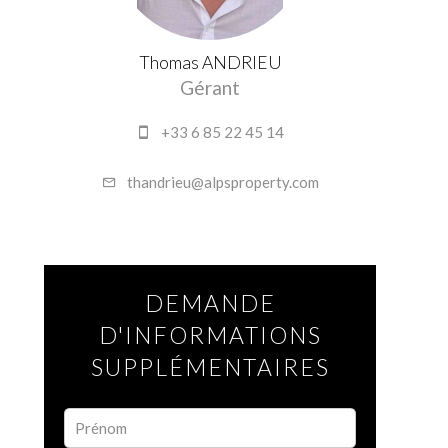
Thomas ANDRIEU
Gérant
+33 6 85 22 45 14
thandrieu@alpsproperty.com
DEMANDE
D'INFORMATIONS
SUPPLÉMENTAIRES