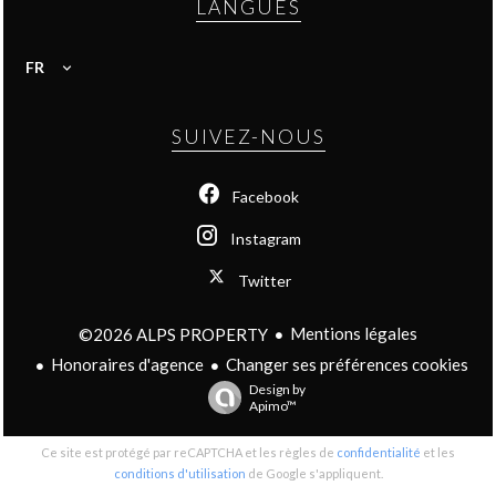
LANGUES
FR
SUIVEZ-NOUS
Facebook
Instagram
Twitter
Mentions légales
©2026 ALPS PROPERTY
Honoraires d'agence
Changer ses préférences cookies
Design by
Apimo™
Ce site est protégé par reCAPTCHA et les règles de
confidentialité
et les
conditions d'utilisation
de Google s'appliquent.