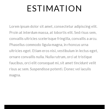
ESTIMATION
Lorem ipsum dolor sit amet, consectetur adipiscing elit.
Proin at interdum massa, at lobortis elit. Sed risus sem,
convallis ultricies scelerisque fringilla, convallis a arcu.
Phasellus commodo ligula magna, in rhoncus urna
ultricies eget. Etiam eros nisi, vestibulum in lectus eget,
ornare convallis nulla. Nulla rutrum, orci at tristique
faucibus, orci elit consequat mi, sit amet tincidunt velit
risus ac sem. Suspendisse potenti. Donec vel iaculis
magna.