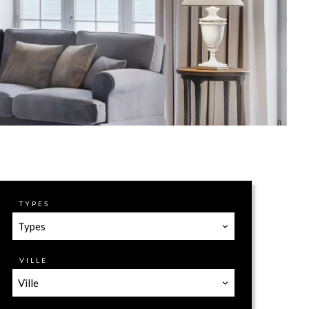
TYPES
Types
VILLE
Ville